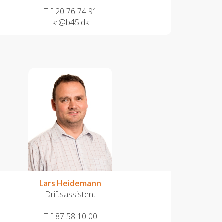
-
Tlf:
20 76 74 91
kr@b45.dk
Lars Heidemann
Driftsassistent
-
Tlf:
87 58 10 00