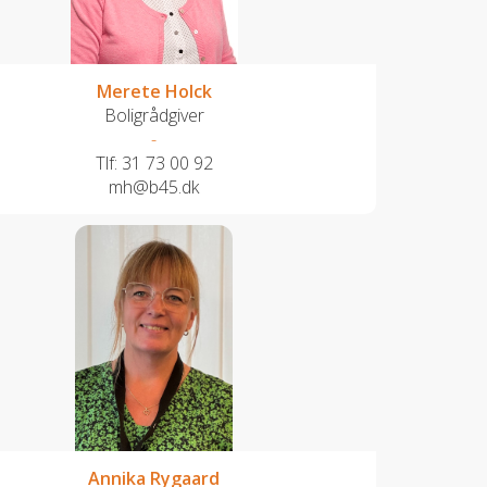
Merete Holck
Boligrådgiver
-
Tlf:
31 73 00 92
mh@b45.dk
Annika Rygaard