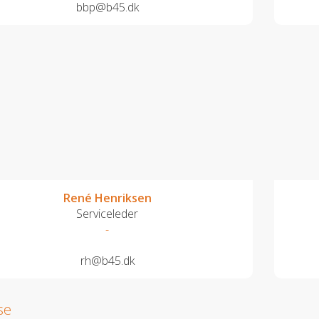
bbp@b45.dk
René Henriksen
Serviceleder
-
rh@b45.dk
se