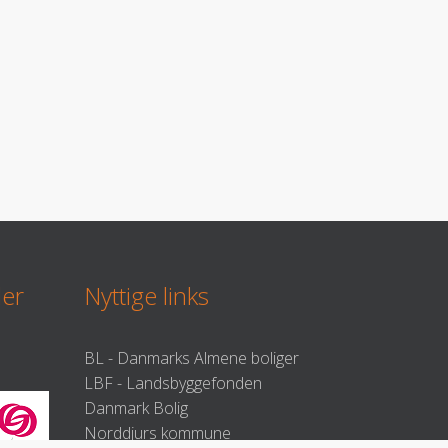
der
Nyttige links
BL - Danmarks Almene boliger
LBF - Landsbyggefonden
Danmark Bolig
Norddjurs kommune