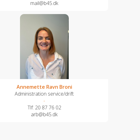
mail@b45.dk
Annemette Ravn Broni
Administration service/drift
-
Tlf:
20 87 76 02
arb@b45.dk