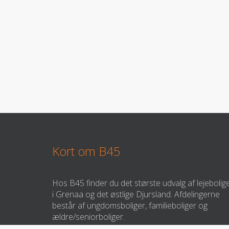
Kort om B45
Hos B45 finder du det største udvalg af lejebolig
i Grenaa og det østlige Djursland. Afdelingerne
består af ungdomsboliger, familieboliger og
ældre/seniorboliger.