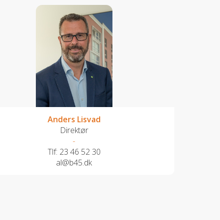
Anders Lisvad
Direktør
-
Tlf:
23 46 52 30
al@b45.dk