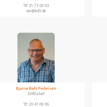
-
Tlf:
31 73 00 93
skr@b45.dk
Bjarne Bøhl Pedersen
Driftschef
-
Tlf:
20 41 06 96