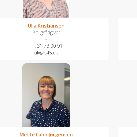
Ulla Kristiansen
Boligrådgiver
-
Tlf:
31 73 00 91
uk@b45.dk
Mette Lahn Jørgensen