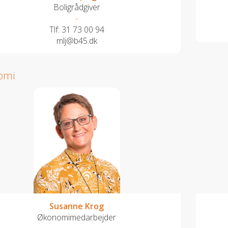
Boligrådgiver
-
Tlf:
31 73 00 94
mlj@b45.dk
omi
Susanne Krog
Økonomimedarbejder