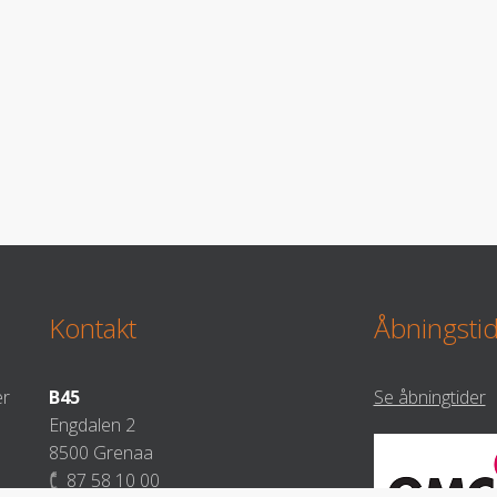
Kontakt
Åbningsti
er
B45
Se åbningtider
Engdalen 2
8500 Grenaa
87 58 10 00