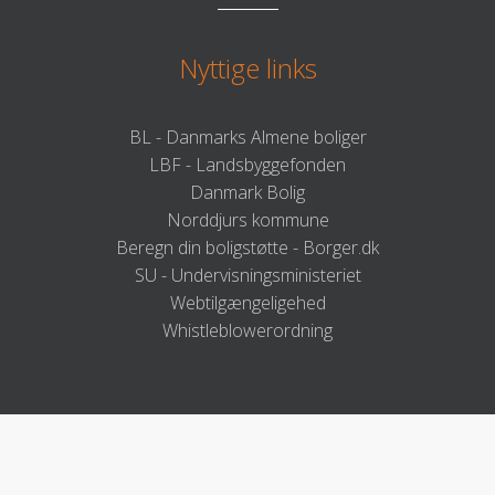
Nyttige links
BL - Danmarks Almene boliger
LBF - Landsbyggefonden
Danmark Bolig
Norddjurs kommune
Beregn din boligstøtte - Borger.dk
SU - Undervisningsministeriet
Webtilgængeligehed
Whistleblowerordning