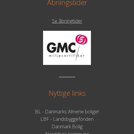
Åbningstider
Se åbningtider
Nyttige links
BL - Danmarks Almene boliger
LBF - Landsbyggefonden
Danmark Bolig
Norddjurs kommune