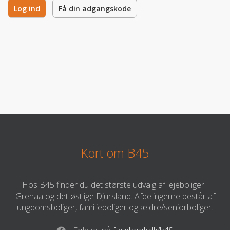
Log ind
Få din adgangskode
Kort om B45
Hos B45 finder du det største udvalg af lejeboliger i
Grenaa og det østlige Djursland. Afdelingerne består af
ungdomsboliger, familieboliger og ældre/seniorboliger.