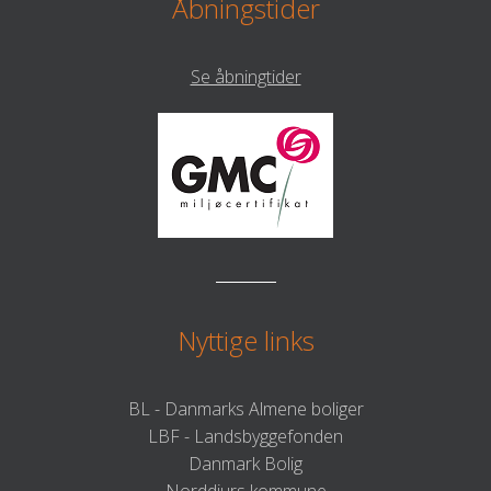
Åbningstider
Se åbningtider
Nyttige links
BL - Danmarks Almene boliger
LBF - Landsbyggefonden
Danmark Bolig
Norddjurs kommune