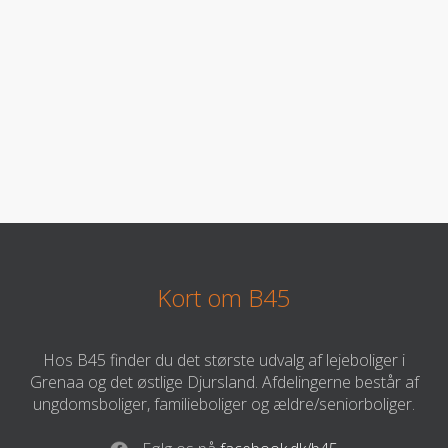
Kort om B45
Hos B45 finder du det største udvalg af lejeboliger i
Grenaa og det østlige Djursland. Afdelingerne består af
ungdomsboliger, familieboliger og ældre/seniorboliger.