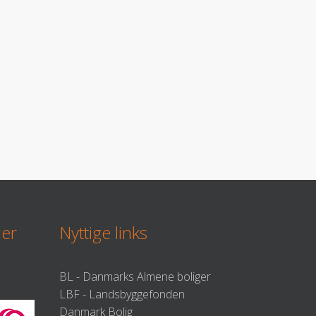
der
Nyttige links
BL - Danmarks Almene boliger
LBF - Landsbyggefonden
Danmark Bolig