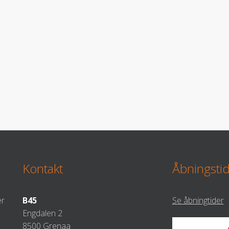
Kontakt
Åbningsti
er
B45
Se åbningtider
Engdalen 2
8500 Grenaa