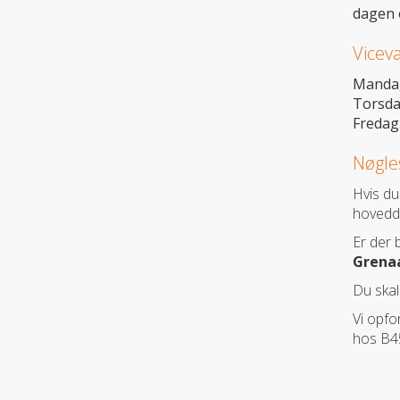
dagen 
Vicev
Mandag 
Torsdag
Fredag 
Nøgle
Hvis du
hoveddø
Er der 
Grenaa
Du skal
Vi opfo
hos B4