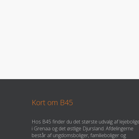
Kort om B45
Hos B45 finder du det største udvalg af lejebolig
i Grenaa og det østlige Djursland. Afdelingerne
består af ungdomsboliger, familieboliger og