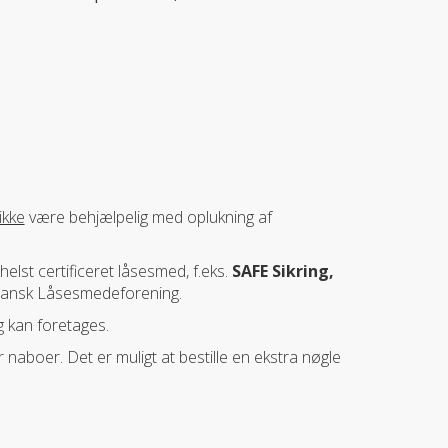
ikke
være behjælpelig med oplukning af
elst certificeret låsesmed, f.eks.
SAFE Sikring,
 Dansk Låsesmedeforening.
 kan foretages.
r naboer. Det er muligt at bestille en ekstra nøgle