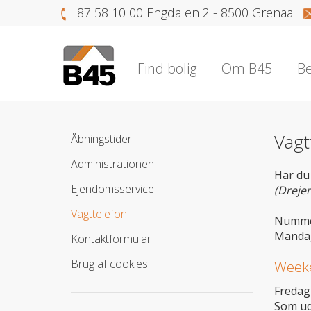
87 58 10 00 Engdalen 2 - 8500 Grenaa
Find bolig
Om B45
Be
Vagt
Åbningstider
Administrationen
Har du 
Ejendomsservice
(Drejer
Vagttelefon
Nummer
Mandag 
Kontaktformular
Brug af cookies
Week
Fredag 
Som ud