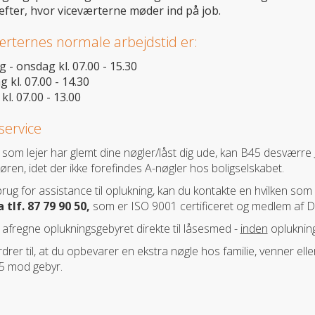
efter, hvor viceværterne møder ind på job.
ærternes normale arbejdstid er:
- onsdag kl. 07.00 - 15.30
 kl. 07.00 - 14.30
kl. 07.00 - 13.00
service
 som lejer har glemt dine nøgler/låst dig ude, kan B45 desværre
ren, idet der ikke forefindes A-nøgler hos boligselskabet.
brug for assistance til oplukning, kan du kontakte en hvilken som h
 tlf. 87
79 90 50
,
som er ISO 9001 certificeret og medlem af
 afregne oplukningsgebyret direkte til låsesmed -
inden
oplukning
rdrer til, at du opbevarer en ekstra nøgle hos familie, venner elle
5 mod gebyr.