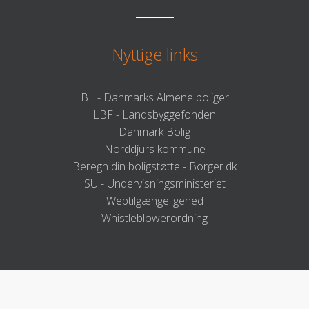
Nyttige links
BL - Danmarks Almene boliger
LBF - Landsbyggefonden
Danmark Bolig
Norddjurs kommune
Beregn din boligstøtte - Borger.dk
SU - Undervisningsministeriet
Webtilgængeligehed
Whistleblowerordning