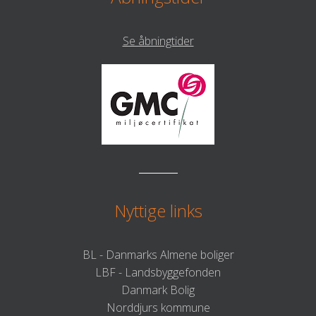
Se åbningtider
Nyttige links
BL - Danmarks Almene boliger
LBF - Landsbyggefonden
Danmark Bolig
Norddjurs kommune