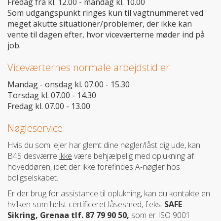
Fredag fra kl. 12.00 - mandag kl. 10.00
Som udgangspunkt ringes kun til vagtnummeret ved
meget akutte situationer/problemer, der ikke kan
vente til dagen efter, hvor viceværterne møder ind på
job.
Viceværternes normale arbejdstid er:
Mandag - onsdag kl. 07.00 - 15.30
Torsdag kl. 07.00 - 14.30
Fredag kl. 07.00 - 13.00
Nøgleservice
Hvis du som lejer har glemt dine nøgler/låst dig ude, kan
B45 desværre
ikke
være behjælpelig med oplukning af
hoveddøren, idet der ikke forefindes A-nøgler hos
boligselskabet.
Er der brug for assistance til oplukning, kan du kontakte en
hvilken som helst certificeret låsesmed, f.eks.
SAFE
Sikring, Grenaa tlf. 87
79 90 50
,
som er ISO 9001