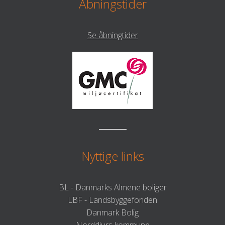
Åbningstider
Se åbningtider
Nyttige links
BL - Danmarks Almene boliger
LBF - Landsbyggefonden
Danmark Bolig
Norddjurs kommune