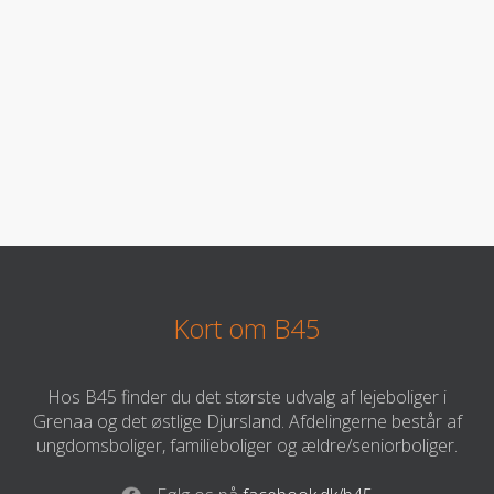
Kort om B45
Hos B45 finder du det største udvalg af lejeboliger i
Grenaa og det østlige Djursland. Afdelingerne består af
ungdomsboliger, familieboliger og ældre/seniorboliger.