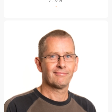
Vicevært
-